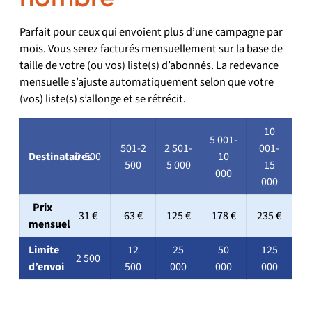
Parfait pour ceux qui envoient plus d’une campagne par
mois. Vous serez facturés mensuellement sur la base de
taille de votre (ou vos) liste(s) d’abonnés. La redevance
mensuelle s’ajuste automatiquement selon que votre
(vos) liste(s) s’allonge et se rétrécit.
10
5 001-
501-2
2 501-
001-
Destinataires
0-500
10
500
5 000
15
000
000
Prix
31 €
63 €
125 €
178 €
235 €
mensuel
Limite
12
25
50
125
2 500
d’envoi
500
000
000
000