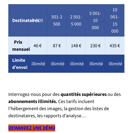
10
5 001-
501-2
2 501-
001-
Destinataires
0-500
10
500
5 000
15
000
000
Prix
46 €
87 €
148 €
230 €
435 €
mensuel
Limite
illimité
illimité
illimité
illimité
illimité
d’envoi
Interrogez-nous pour des
quantités supérieures
ou des
abonnements illimités.
Ces tarifs incluent
l’hébergement des images, la gestion des listes de
destinataires, les rapports d’analyse…
DEMANDEZ UNE DÉMO