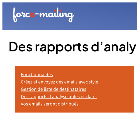
Des rapports d’analys
Fonctionnalités
Créez et envoyez des emails avec style
Gestion de liste de destinataires
Des rapports d’analyse utiles et clairs
Vos emails seront distribués