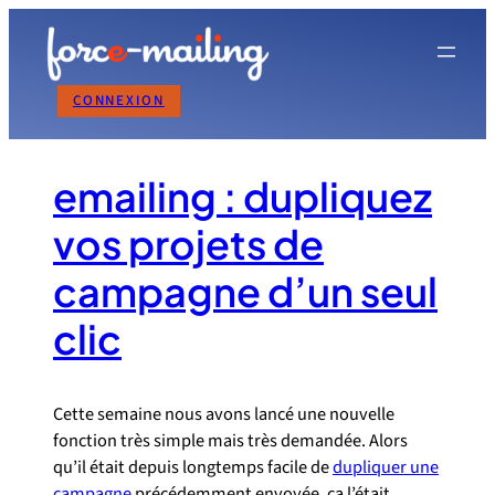
Aller
au
contenu
CONNEXION
emailing : dupliquez
vos projets de
campagne d’un seul
clic
Cette semaine nous avons lancé une nouvelle
fonction très simple mais très demandée. Alors
qu’il était depuis longtemps facile de
dupliquer une
campagne
précédemment envoyée, ça l’était