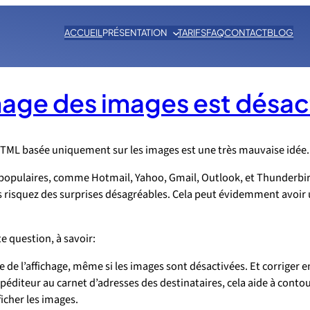
ACCUEIL
PRÉSENTATION
TARIFS
FAQ
CONTACT
BLOG
hage des images est désac
 HTML basée uniquement sur les images est une très mauvaise idée.
opulaires, comme Hotmail, Yahoo, Gmail, Outlook, et Thunderbird
 risquez des surprises désagréables. Cela peut évidemment avoir u
e question, à savoir:
 de l’affichage, même si les images sont désactivées. Et corriger 
xpéditeur au carnet d’adresses des destinataires, cela aide à con
ficher les images.