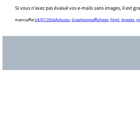
Si vous n’avez pas évalué vos e-mails sans images, il est gr
marcsaffar
14/07/2016
Astuces
, 
Graphisme
affichage
, 
html
, 
images
, 
m