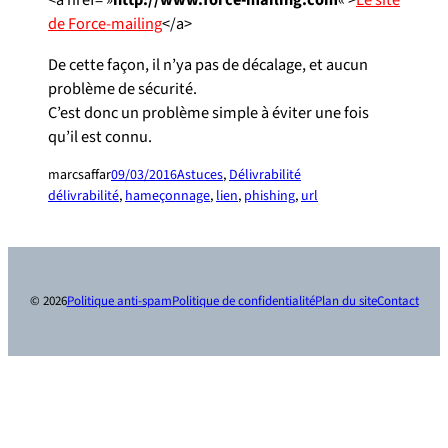
<a href= »
http://www.force-mailing.com
« >
Le site
de Force-mailing
</a>
De cette façon, il n’ya pas de décalage, et aucun
problème de sécurité.
C’est donc un problème simple à éviter une fois
qu’il est connu.
marcsaffar
09/03/2016
Astuces
, 
Délivrabilité
délivrabilité
, 
hameçonnage
, 
lien
, 
phishing
, 
url
© 2026
Politique anti-spam
Politique de confidentialité
Plan du site
Contact