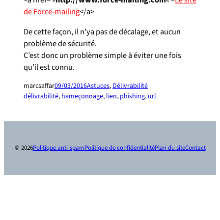
<a href= »
http://www.force-mailing.com
« >
Le site
de Force-mailing
</a>
De cette façon, il n’ya pas de décalage, et aucun
problème de sécurité.
C’est donc un problème simple à éviter une fois
qu’il est connu.
marcsaffar
09/03/2016
Astuces
, 
Délivrabilité
délivrabilité
, 
hameçonnage
, 
lien
, 
phishing
, 
url
© 2026
Politique anti-spam
Politique de confidentialité
Plan du site
Contact